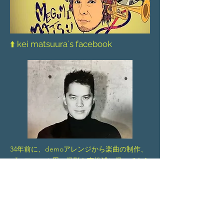
⬆️ kei matsuura`s facebook
34年前に、demo​アレンジから楽曲の制作、
プロフィール用の撮影も恵松浦に撮ってもら
った、彼の家のガレージの感じが良いよね。
そして2024にAnotherwayをリリース出来ま
した。Thank you!