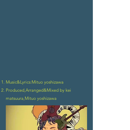
Music&Lyrics:Mituo yoshizawa
Produced,Arranged&Mixed by kei
matsuura,Mituo yoshizawa