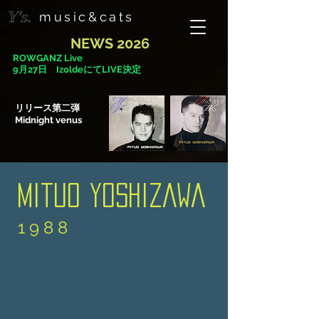
Y's.
music&cats
NEWS 2026
ROWGANZ Live
9月27日 IzoldeにてLIVE決定
リリース第二弾
Midnight venus
Mituo Yoshizawa
1 9 8 8