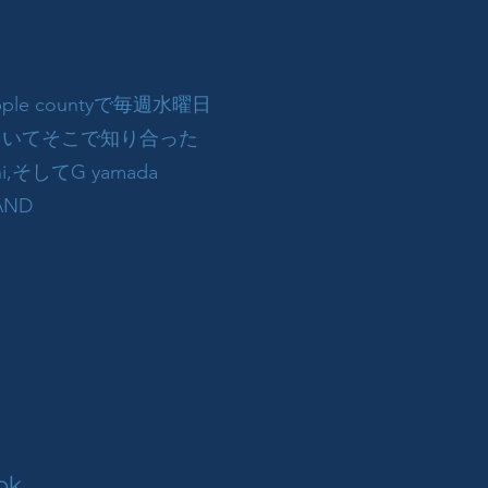
apple countyで毎週水曜日
やっていてそこで知り合った
uchi,そしてG yamada
BAND
ok.