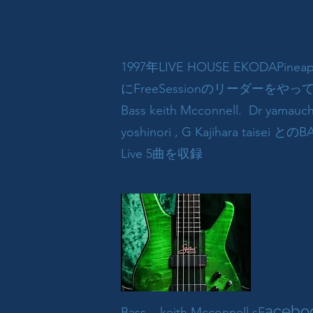
1997年LIVE HOUSE EKODAPine
にFreeSessionのリーダーを
Bass keith Mcconnell. Dr yama
yoshinori , G Kajihara taisei との
Live 5曲を収録
acebo
Bass keith Mcconnell.sF