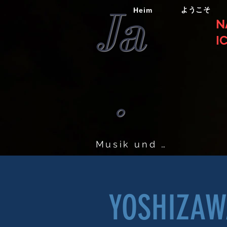
Ja
ようこそ
Heim
N
I
.
Musik und Katzen
YOSHIZAW