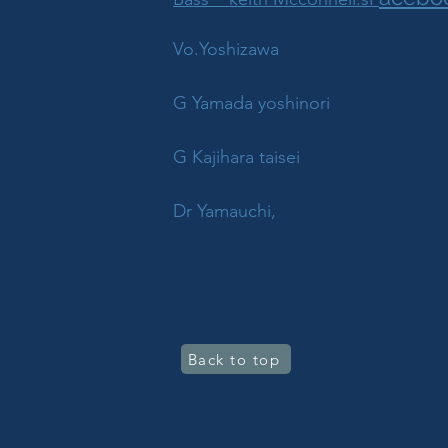
Vo.Yoshizawa
G Yamada yoshinori
G Kajihara taisei
Dr Yamauchi,
Back to top